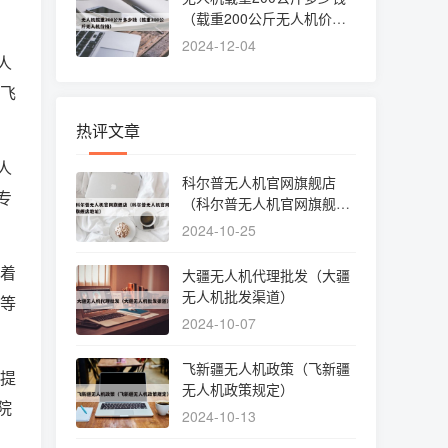
（载重200公斤无人机价
格）
2024-12-04
人
机飞
热评文章
人
科尔普无人机官网旗舰店
专
（科尔普无人机官网旗舰店
地址）
2024-10-25
随着
大疆无人机代理批发（大疆
无人机批发渠道）
置等
2024-10-07
飞新疆无人机政策（飞新疆
室提
无人机政策规定）
院
2024-10-13