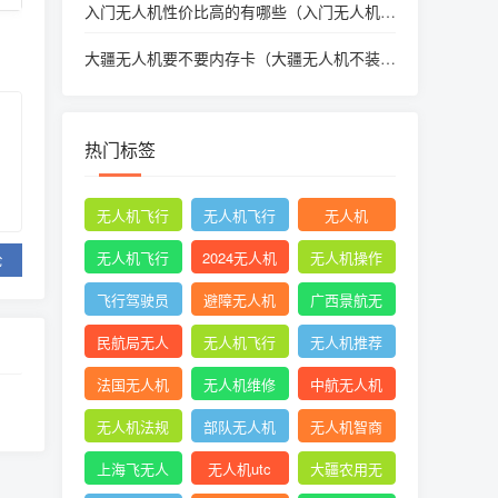
入门无人机性价比高的有哪些（入门无人机性
价比高的有哪些品牌）
大疆无人机要不要内存卡（大疆无人机不装内
存卡能拍照吗）
热门标签
无人机飞行
无人机飞行
无人机
时收起襟翼
申请
无人机飞行
2024无人机
无人机操作
论
申报
新规
手册
飞行驾驶员
避障无人机
广西景航无
操纵无人机
人机有限公
民航局无人
无人机飞行
无人机推荐
坡度转弯时
司官网首页
机
控制系统中
知乎
法国无人机
无人机维修
中航无人机
的pid控制器
成都
无人机法规
部队无人机
无人机智商
税
上海飞无人
无人机utc
大疆农用无