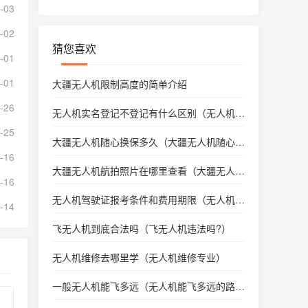
-03
-02
猜您喜欢
-01
-01
大疆无人机限制高度的简单介绍
-26
无人机实名登记不登记有什么区别（无人机小
于250g要实名吗）
-25
大疆无人机随心换保多久（大疆无人机随心换
过期了哪里可以买保险）
-16
大疆无人机航拍照片在哪里查看（大疆无人机
-16
拍照片保存在手机哪里）
无人机驾驶证报考条件和费用期限（无人机驾
-14
驶员报名条件）
飞无人机到底合法吗（飞无人机违法吗?）
无人机维修去哪里学（无人机维修专业）
一般无人机能飞多远（无人机能飞多远的路
程）