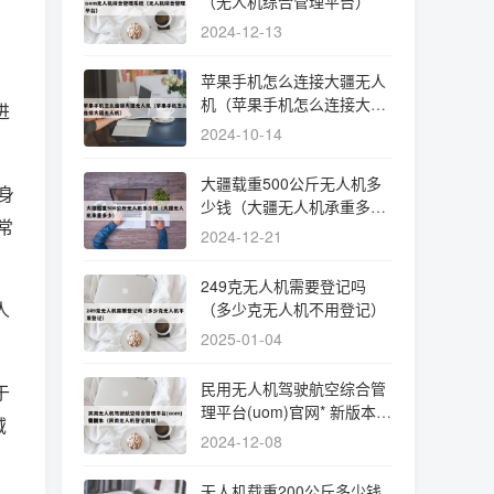
（无人机综合管理平台）
2024-12-13
苹果手机怎么连接大疆无人
机（苹果手机怎么连接大疆
进
无人机）
2024-10-14
大疆载重500公斤无人机多
身
少钱（大疆无人机承重多
常
少）
2024-12-21
249克无人机需要登记吗
人
（多少克无人机不用登记）
2025-01-04
民用无人机驾驶航空综合管
于
理平台(uom)官网* 新版本
域
（民用无人机登记网站）
2024-12-08
无人机载重200公斤多少钱