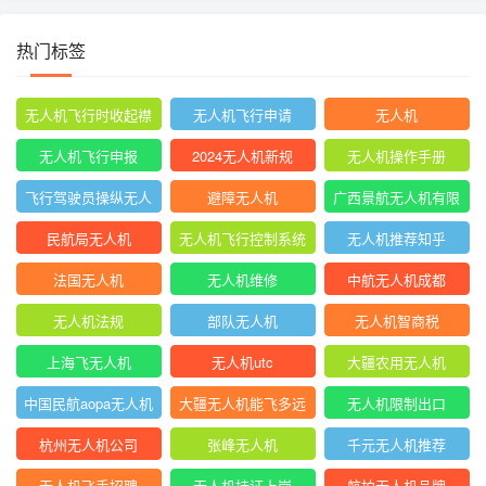
热门标签
无人机飞行时收起襟
无人机飞行申请
无人机
翼
无人机飞行申报
2024无人机新规
无人机操作手册
飞行驾驶员操纵无人
避障无人机
广西景航无人机有限
机坡度转弯时
公司官网首页
民航局无人机
无人机飞行控制系统
无人机推荐知乎
中的pid控制器
法国无人机
无人机维修
中航无人机成都
无人机法规
部队无人机
无人机智商税
上海飞无人机
无人机utc
大疆农用无人机
中国民航aopa无人机
大疆无人机能飞多远
无人机限制出口
驾驶员合格证
杭州无人机公司
张峰无人机
千元无人机推荐
无人机飞手招聘
无人机持证上岗
航拍无人机品牌