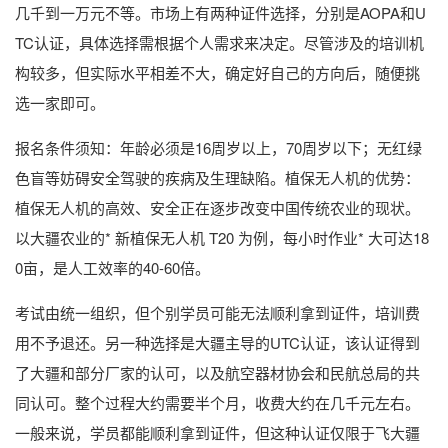
几千到一万元不等。市场上有两种证件选择，分别是AOPA和U
TC认证，具体选择需根据个人需求来决定。尽管涉及的培训机
构较多，但实际水平相差不大，确定好自己的方向后，随便挑
选一家即可。
报名条件须知：年龄必须是16周岁以上，70周岁以下；无红绿
色盲等妨碍安全驾驶的疾病及生理缺陷。植保无人机的优势：
植保无人机的高效、安全正在逐步改变中国传统农业的现状。
以大疆农业的* 新植保无人机 T20 为例，每小时作业* 大可达18
0亩，是人工效率的40-60倍。
考试由统一组织，但个别学员可能无法顺利拿到证件，培训费
用不予退还。另一种选择是大疆主导的UTC认证，该认证得到
了大疆和部分厂家的认可，以及航空器材协会和民航总局的共
同认可。整个过程大约需要半个月，收费大约在几千元左右。
一般来说，学员都能顺利拿到证件，但这种认证仅限于飞大疆