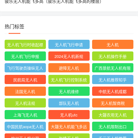
骏乐无人机能飞多高（骏乐无人机能飞多高的楼层）
热门标签
无人机飞行时收起襟
无人机飞行申请
无人机
翼
无人机飞行申报
2024无人机新规
无人机操作手册
飞行驾驶员操纵无人
避障无人机
广西景航无人机有限
机坡度转弯时
公司官网首页
民航局无人机
无人机飞行控制系统
无人机推荐知乎
中的pid控制器
法国无人机
无人机维修
中航无人机成都
无人机法规
部队无人机
无人机智商税
上海飞无人机
无人机utc
大疆农用无人机
中国民航aopa无人机
大疆无人机能飞多远
无人机限制出口
驾驶员合格证