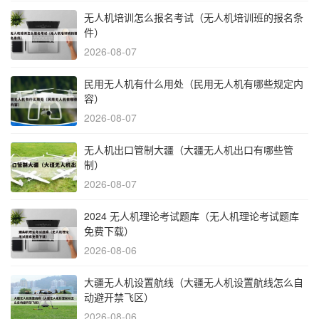
无人机培训怎么报名考试（无人机培训班的报名条
件）
2026-08-07
民用无人机有什么用处（民用无人机有哪些规定内
容）
2026-08-07
无人机出口管制大疆（大疆无人机出口有哪些管
制）
2026-08-07
2024 无人机理论考试题库（无人机理论考试题库
免费下载）
2026-08-06
大疆无人机设置航线（大疆无人机设置航线怎么自
动避开禁飞区）
2026-08-06