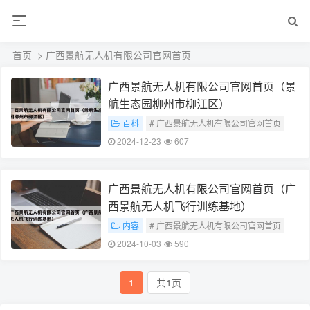
首页
> 广西景航无人机有限公司官网首页
广西景航无人机有限公司官网首页（景
航生态园柳州市柳江区）
百科
# 广西景航无人机有限公司官网首页
2024-12-23
607
广西景航无人机有限公司官网首页（广
西景航无人机飞行训练基地）
内容
# 广西景航无人机有限公司官网首页
2024-10-03
590
1
共1页