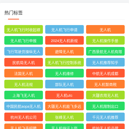
热门标签
无人机飞行时收起襟
无人机飞行申请
无人机
翼
无人机飞行申报
2024无人机新规
无人机操作手册
飞行驾驶员操纵无人
避障无人机
广西景航无人机有限
机坡度转弯时
公司官网首页
民航局无人机
无人机飞行控制系统
无人机推荐知乎
中的pid控制器
法国无人机
无人机维修
中航无人机成都
无人机法规
部队无人机
无人机智商税
上海飞无人机
无人机utc
大疆农用无人机
中国民航aopa无人机
大疆无人机能飞多远
无人机限制出口
驾驶员合格证
杭州无人机公司
张峰无人机
千元无人机推荐
无人机飞手招聘
无人机持证上岗
航拍无人机品牌