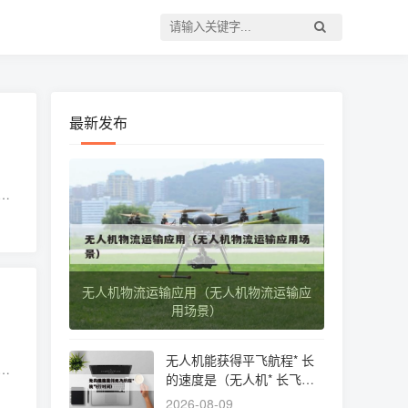
最新发布
现
无人机物流运输应用（无人机物流运输应
用场景）
无人机能获得平飞航程* 长
帮
的速度是（无人机* 长飞行
时间）
2026-08-09