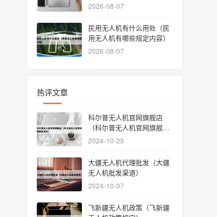
件）
2026-08-07
民用无人机有什么用处（民
用无人机有哪些规定内容）
2026-08-07
热评文章
科尔普无人机官网旗舰店
（科尔普无人机官网旗舰店
地址）
2024-10-25
大疆无人机代理批发（大疆
无人机批发渠道）
2024-10-07
飞新疆无人机政策（飞新疆