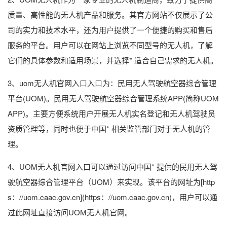
质量、高性能的无人机产品和服务。其官方网站不仅展示了公
司的实力和技术水平，还为用户提供了一个便捷的购买和售后
服务的平台。用户可以在网站上浏览不同型号的无人机，了解
它们的具体参数和适用场景，并选择* 适合自己需求的无人机。
3、uom无人机官网入口入口为：民用无人驾驶航空器综合管理
平台(UOM)。民用无人驾驶航空器综合管理系统APP(简称UOM
APP)。主要方便系统用户开展无人机实名登记和无人机驾驶员
资质管理等，同时也便于中国* 相关监管部门对于无人机的管
理。
4、UOM无人机官网入口可以通过访问中国* 提供的民用无人驾
驶航空器综合管理平台（UOM）来实现。该平台的网址为[http
s：//uom.caac.gov.cn](https：//uom.caac.gov.cn)，用户可以通
过此网址直接访问UOM无人机官网。