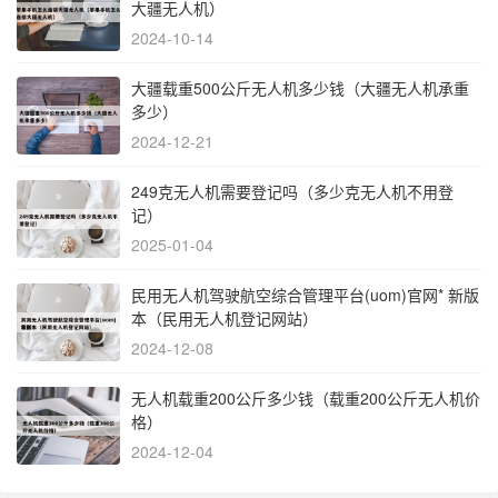
大疆无人机）
2024-10-14
大疆载重500公斤无人机多少钱（大疆无人机承重
多少）
2024-12-21
249克无人机需要登记吗（多少克无人机不用登
记）
2025-01-04
民用无人机驾驶航空综合管理平台(uom)官网* 新版
本（民用无人机登记网站）
2024-12-08
无人机载重200公斤多少钱（载重200公斤无人机价
格）
2024-12-04