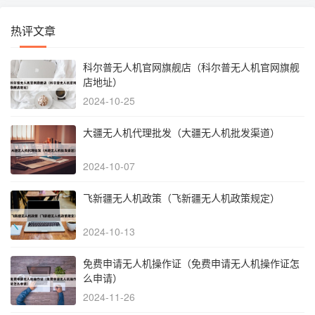
热评文章
科尔普无人机官网旗舰店（科尔普无人机官网旗舰
店地址）
2024-10-25
大疆无人机代理批发（大疆无人机批发渠道）
2024-10-07
飞新疆无人机政策（飞新疆无人机政策规定）
2024-10-13
免费申请无人机操作证（免费申请无人机操作证怎
么申请）
2024-11-26