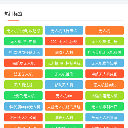
热门标签
无人机飞行时收起襟
无人机飞行申请
无人机
翼
无人机飞行申报
2024无人机新规
无人机操作手册
飞行驾驶员操纵无人
避障无人机
广西景航无人机有限
机坡度转弯时
公司官网首页
民航局无人机
无人机飞行控制系统
无人机推荐知乎
中的pid控制器
法国无人机
无人机维修
中航无人机成都
无人机法规
部队无人机
无人机智商税
上海飞无人机
无人机utc
大疆农用无人机
中国民航aopa无人机
大疆无人机能飞多远
无人机限制出口
驾驶员合格证
杭州无人机公司
张峰无人机
千元无人机推荐