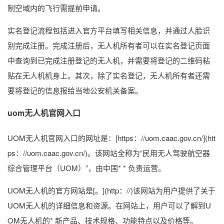
制空域内的飞行需提前申请。
实名登记流程包括进入官方平台填写相关信息，并通过人脸识
别完成注册。完成注册后，无人机所有者可以在实名登记页面
中查询到已完成注册登记的无人机，并需要将登记的二维码粘
贴在无人机机身上。其次，除了实名登记，无人机所有者还需
要将登记的信息报给当地公安机关备案。
uom无人机官网入口
UOM无人机官网入口的网址是：[https：//uom.caac.gov.cn/](htt
ps：//uom.caac.gov.cn/)。该网站全称为“民用无人驾驶航空器
综合管理平台（UOM）”，由中国* * 负责运营。
UOM无人机的官方网站是[。](http：//)该网站为用户提供了关于
UOM无人机的详细信息和资源。在网站上，用户可以了解到U
OM无人机的* 新产品、技术规格、功能特点以及价格等。