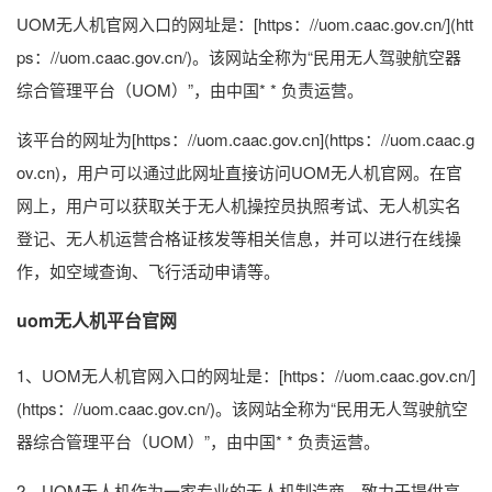
UOM无人机官网入口的网址是：[https：//uom.caac.gov.cn/](htt
ps：//uom.caac.gov.cn/)。该网站全称为“民用无人驾驶航空器
综合管理平台（UOM）”，由中国* * 负责运营。
该平台的网址为[https：//uom.caac.gov.cn](https：//uom.caac.g
ov.cn)，用户可以通过此网址直接访问UOM无人机官网。在官
网上，用户可以获取关于无人机操控员执照考试、无人机实名
登记、无人机运营合格证核发等相关信息，并可以进行在线操
作，如空域查询、飞行活动申请等。
uom无人机平台官网
1、UOM无人机官网入口的网址是：[https：//uom.caac.gov.cn/]
(https：//uom.caac.gov.cn/)。该网站全称为“民用无人驾驶航空
器综合管理平台（UOM）”，由中国* * 负责运营。
2、UOM无人机作为一家专业的无人机制造商，致力于提供高