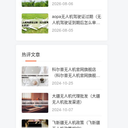
线起止点）
2026-08-06
aopa无人机驾驶证过期（无
人机驾驶证到期后怎么审
证）
2026-08-05
热评文章
科尔普无人机官网旗舰店
（科尔普无人机官网旗舰店
地址）
2024-10-25
大疆无人机代理批发（大疆
无人机批发渠道）
2024-10-07
飞新疆无人机政策（飞新疆