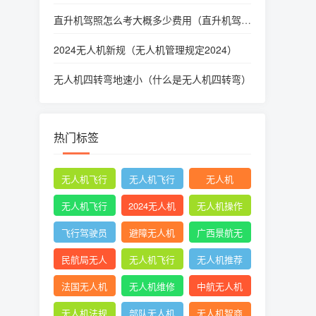
备案流程）
直升机驾照怎么考大概多少费用（直升机驾驶
证怎么考需要什么条件）
2024无人机新规（无人机管理规定2024）
无人机四转弯地速小（什么是无人机四转弯）
热门标签
无人机飞行
无人机飞行
无人机
时收起襟翼
申请
无人机飞行
2024无人机
无人机操作
申报
新规
手册
飞行驾驶员
避障无人机
广西景航无
操纵无人机
人机有限公
民航局无人
无人机飞行
无人机推荐
坡度转弯时
司官网首页
机
控制系统中
知乎
法国无人机
无人机维修
中航无人机
的pid控制器
成都
无人机法规
部队无人机
无人机智商