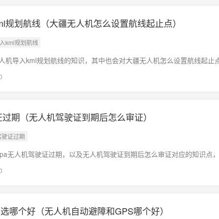
ml规划航线（大疆无人机怎么设置航线起止点）
入kml规划航线
人机导入kml规划航线的知识，其中也会对大疆无人机怎么设置航线起止
决你现在面临的问题，别忘了关注本站，现在开始吧！本文目录一览：1
0
驶证过期（无人机驾驶证到期后怎么审证）
机驾驶证过期
opa无人机驾驶证过期，以及无人机驾驶证到期后怎么审证对应的知识点
要忘了收藏本站喔。本文目录一览：1、无人机驾照到期了哪里部门通知
0
选哪个好（无人机自动避障和GPS哪个好）