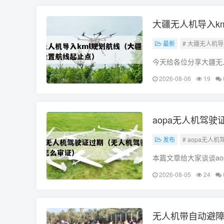
大疆无人机导入k
最新
# 大疆无人机导
今天给各位分享大疆无
行解释，如果能碰巧解
2026-08-06
19
疆无人机怎么导入航线
aopa无人机驾
发布
# aopa无人
本篇文章给大家谈谈a
望对各位有所帮助，不
2026-08-05
24
无人机带自动避障