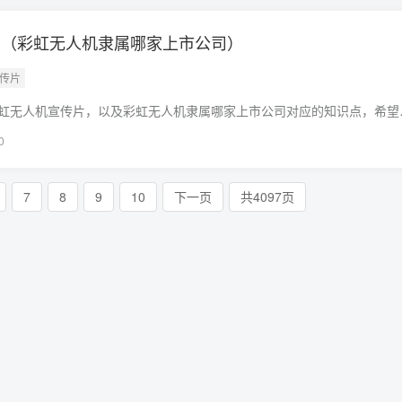
片（彩虹无人机隶属哪家上市公司）
宣传片
虹无人机宣传片，以及彩虹无人机隶属哪家上市公司对应的知识点，希望
收藏本站喔。本文目录一览：1、中国“彩虹”3(CH-3)无人机
0
7
8
9
10
下一页
共4097页