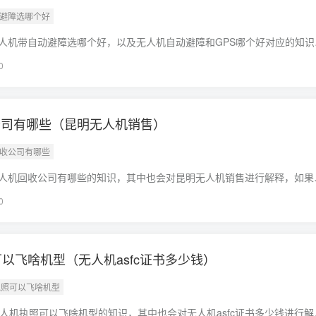
动避障选哪个好
人机带自动避障选哪个好，以及无人机自动避障和GPS哪个好对应的知识
助，不要忘了收藏本站喔。本文目录一览：1、400米障碍赛有树木的情
0
公司有哪些（昆明无人机销售）
回收公司有哪些
人机回收公司有哪些的知识，其中也会对昆明无人机销售进行解释，如果
问题，别忘了关注本站，现在开始吧！本文目录一览：1、国内有哪些有
0
可以飞啥机型（无人机asfc证书多少钱）
机执照可以飞啥机型
无人机执照可以飞啥机型的知识，其中也会对无人机asfc证书多少钱进行解