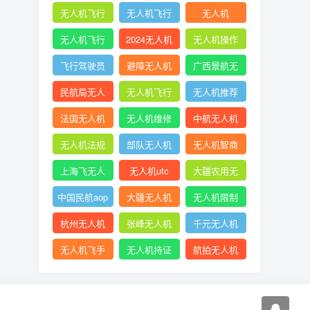
无人机飞行
无人机飞行
无人机
时收起襟翼
申请
无人机飞行
2024无人机
无人机操作
申报
新规
手册
飞行驾驶员
避障无人机
广西景航无
操纵无人机
人机有限公
民航局无人
无人机飞行
无人机推荐
坡度转弯时
司官网首页
机
控制系统中
知乎
法国无人机
无人机维修
中航无人机
的pid控制器
成都
无人机法规
部队无人机
无人机智商
税
上海飞无人
无人机utc
大疆农用无
机
人机
中国民航aop
大疆无人机
无人机限制
a无人机驾驶
能飞多远
出口
杭州无人机
张峰无人机
千元无人机
员合格证
公司
推荐
无人机飞手
无人机持证
航拍无人机
招聘
上岗
品牌