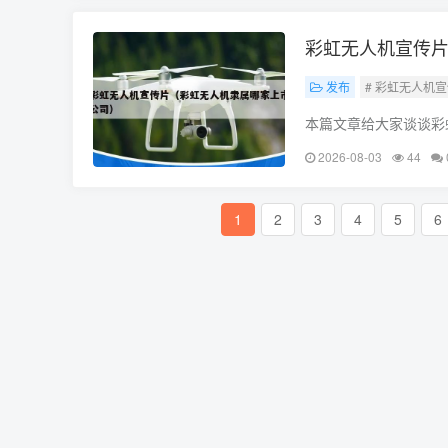
彩虹无人机宣传
发布
# 彩虹无人机
本篇文章给大家谈谈彩
各位有所帮助，不要忘了
2026-08-03
44
1
2
3
4
5
6