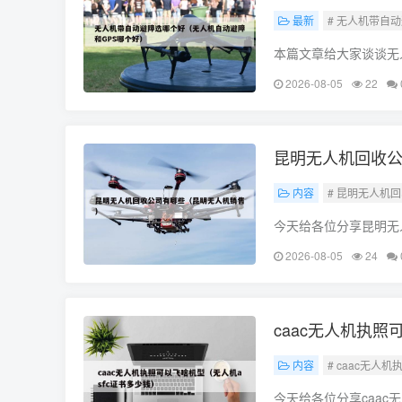
最新
# 无人机带自
本篇文章给大家谈谈无
点，希望对各位有所帮
2026-08-05
22
用无人机自动跟随模式
昆明无人机回收
内容
# 昆明无人机
今天给各位分享昆明无
碰巧解决你现在面临的
2026-08-05
24
的无人机生产厂家?
caac无人机执照
内容
# caac无人
今天给各位分享caac