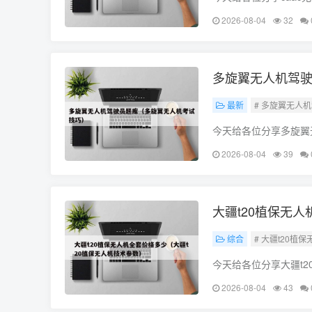
释，如果能碰巧解决你
2026-08-04
32
AAC无人机执照时
多旋翼无人机驾
最新
# 多旋翼无人
今天给各位分享多旋翼
果能碰巧解决你现在面
2026-08-04
39
库文档哪里下载
大疆t20植保无
综合
# 大疆t20植
今天给各位分享大疆t
进行解释，如果能碰巧
2026-08-04
43
打药无人机多少钱?