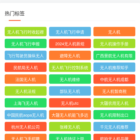
热门标签
无人机飞行时收起襟
无人机飞行申请
无人机
翼
无人机飞行申报
2024无人机新规
无人机操作手册
飞行驾驶员操纵无人
避障无人机
广西景航无人机有限
机坡度转弯时
公司官网首页
民航局无人机
无人机飞行控制系统
无人机推荐知乎
中的pid控制器
法国无人机
无人机维修
中航无人机成都
无人机法规
部队无人机
无人机智商税
上海飞无人机
无人机utc
大疆农用无人机
中国民航aopa无人机
大疆无人机能飞多远
无人机限制出口
驾驶员合格证
杭州无人机公司
张峰无人机
千元无人机推荐
无人机飞手招聘
无人机持证上岗
航拍无人机品牌