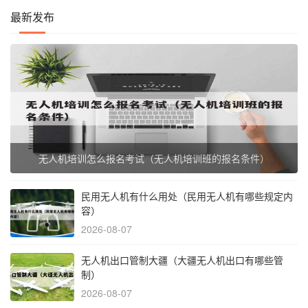
最新发布
无人机培训怎么报名考试（无人机培训班的报名条件）
民用无人机有什么用处（民用无人机有哪些规定内
容）
2026-08-07
无人机出口管制大疆（大疆无人机出口有哪些管
制）
2026-08-07