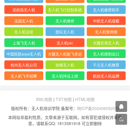
机坡度转弯时
公司官网首页
民航局无人机
无人机飞行控制系统
无人机推荐知乎
中的pid控制器
法国无人机
无人机维修
中航无人机成都
无人机法规
部队无人机
无人机智商税
上海飞无人机
无人机utc
大疆农用无人机
中国民航aopa无人机
大疆无人机能飞多远
无人机限制出口
驾驶员合格证
杭州无人机公司
张峰无人机
千元无人机推荐
无人机飞手招聘
无人机持证上岗
航拍无人机品牌
XML地图
|
TXT地图
|
HTML地图
版权所有：无人机培训学院 备案号：
皖ICP备2024060920号
本网站非盈利性质，文章来源于互联网，如有冒犯或侵权并非恶
意，请联系QQ: 1813381918 可立即删除