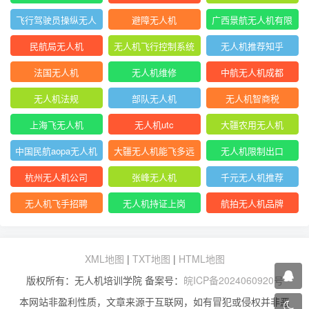
飞行驾驶员操纵无人
避障无人机
广西景航无人机有限
机坡度转弯时
公司官网首页
民航局无人机
无人机飞行控制系统
无人机推荐知乎
中的pid控制器
法国无人机
无人机维修
中航无人机成都
无人机法规
部队无人机
无人机智商税
上海飞无人机
无人机utc
大疆农用无人机
中国民航aopa无人机
大疆无人机能飞多远
无人机限制出口
驾驶员合格证
杭州无人机公司
张峰无人机
千元无人机推荐
无人机飞手招聘
无人机持证上岗
航拍无人机品牌
XML地图
|
TXT地图
|
HTML地图
版权所有：无人机培训学院 备案号：
皖ICP备2024060920号
本网站非盈利性质，文章来源于互联网，如有冒犯或侵权并非恶