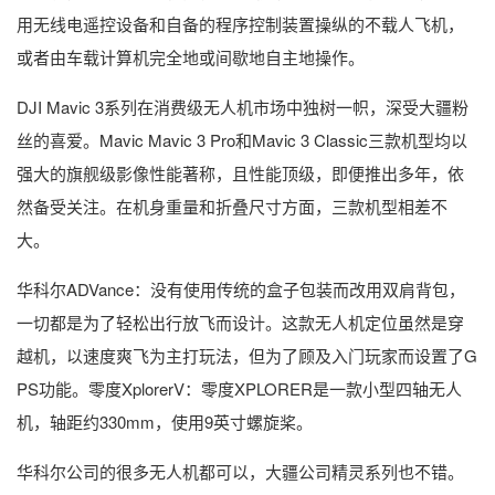
用无线电遥控设备和自备的程序控制装置操纵的不载人飞机，
或者由车载计算机完全地或间歇地自主地操作。
DJI Mavic 3系列在消费级无人机市场中独树一帜，深受大疆粉
丝的喜爱。Mavic Mavic 3 Pro和Mavic 3 Classic三款机型均以
强大的旗舰级影像性能著称，且性能顶级，即便推出多年，依
然备受关注。在机身重量和折叠尺寸方面，三款机型相差不
大。
华科尔ADVance：没有使用传统的盒子包装而改用双肩背包，
一切都是为了轻松出行放飞而设计。这款无人机定位虽然是穿
越机，以速度爽飞为主打玩法，但为了顾及入门玩家而设置了G
PS功能。零度XplorerV：零度XPLORER是一款小型四轴无人
机，轴距约330mm，使用9英寸螺旋桨。
华科尔公司的很多无人机都可以，大疆公司精灵系列也不错。