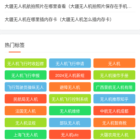
大疆无人机航拍照片在哪里查看（大疆无人机拍照片保存在手机哪
里）
大疆无人机在哪里插内存卡（大疆无人机怎么插内存卡）
热门标签
无人机飞行时收起襟
无人机飞行申请
无人机
翼
无人机飞行申报
2024无人机新规
无人机操作手册
飞行驾驶员操纵无人
避障无人机
广西景航无人机有限
机坡度转弯时
公司官网首页
民航局无人机
无人机飞行控制系统
无人机推荐知乎
中的pid控制器
法国无人机
无人机维修
中航无人机成都
无人机法规
部队无人机
无人机智商税
上海飞无人机
无人机utc
大疆农用无人机