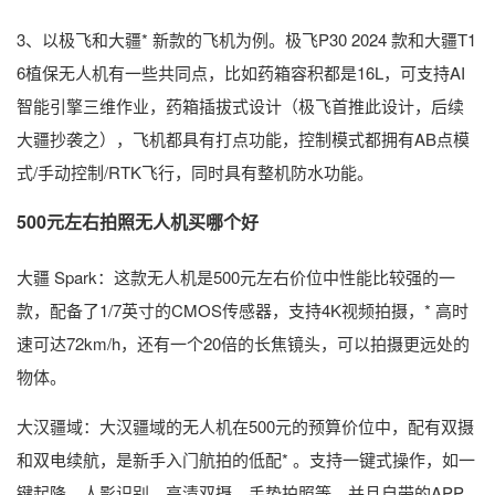
3、以极飞和大疆* 新款的飞机为例。极飞P30 2024 款和大疆T1
6植保无人机有一些共同点，比如药箱容积都是16L，可支持AI
智能引擎三维作业，药箱插拔式设计（极飞首推此设计，后续
大疆抄袭之），飞机都具有打点功能，控制模式都拥有AB点模
式/手动控制/RTK飞行，同时具有整机防水功能。
500元左右拍照无人机买哪个好
大疆 Spark：这款无人机是500元左右价位中性能比较强的一
款，配备了1/7英寸的CMOS传感器，支持4K视频拍摄，* 高时
速可达72km/h，还有一个20倍的长焦镜头，可以拍摄更远处的
物体。
大汉疆域：大汉疆域的无人机在500元的预算价位中，配有双摄
和双电续航，是新手入门航拍的低配* 。支持一键式操作，如一
键起降、人影识别、高清双摄、手势拍照等，并且自带的APP